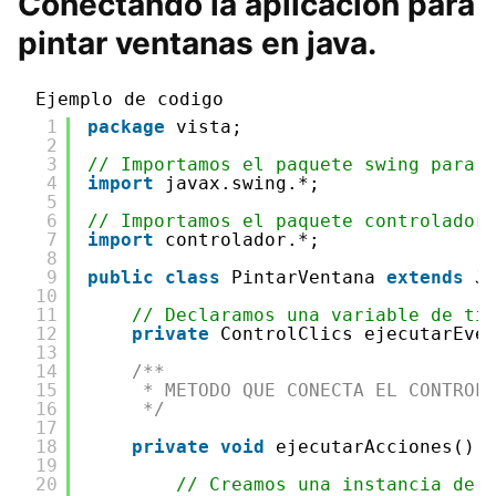
Conectando la aplicación para
pintar ventanas en java.
Ejemplo de codigo
1
package
vista;
2
3
// Importamos el paquete swing para 
4
import
javax.swing.*;
5
6
// Importamos el paquete controlador
7
import
controlador.*;
8
9
public
class
PintarVentana 
extends
J
10
11
// Declaramos una variable de ti
12
private
ControlClics ejecutarEve
13
14
/**
15
* METODO QUE CONECTA EL CONTROL
16
*/
17
18
private
void
ejecutarAcciones() 
19
20
// Creamos una instancia de 