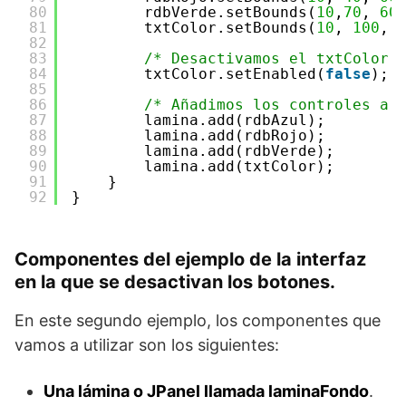
80
rdbVerde.setBounds(
10
,
70
, 
60
81
txtColor.setBounds(
10
, 
100
, 
82
83
/* Desactivamos el txtColor 
84
txtColor.setEnabled(
false
);
85
86
/* Añadimos los controles a 
87
lamina.add(rdbAzul);
88
lamina.add(rdbRojo);
89
lamina.add(rdbVerde);
90
lamina.add(txtColor);
91
}
92
}
Componentes del ejemplo de la interfaz
en la que se desactivan los botones.
En este segundo ejemplo, los componentes que
vamos a utilizar son los siguientes:
Una lámina o JPanel llamada laminaFondo
.