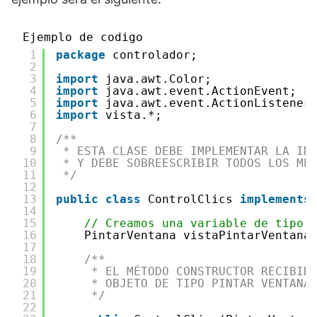
Ejemplo de codigo
1
package
controlador;
2
3
import
java.awt.Color;
4
import
java.awt.event.ActionEvent;
5
import
java.awt.event.ActionListener
6
import
vista.*;
7
8
/**
9
* ESTA CLASE DEBE IMPLEMENTAR LA IN
10
* Y DEBE SOBREESCRIBIR TODOS LOS MÉ
11
*/
12
13
public
class
ControlClics 
implements
14
15
// Creamos una variable de tipo 
16
PintarVentana vistaPintarVentana
17
18
/**
19
* EL MÉTODO CONSTRUCTOR RECIBIR
20
* OBJETO DE TIPO PINTAR VENTANA
21
*/
22