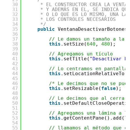
30
* EL CONSTRUCTOR CREA LA VENTA
31
* Y ADEMÁS EN EL, SE INDICA QU
32
* O LO QUE ES LO MISMO, UNA LA
33
* LOS CONTROLES NECESARIOS
34
*/
35
public
VentanaDesactivarBotones
36
37
// Le damos un tamaño a la 
38
this
.setSize(
640
, 
480
);
39
40
// Agregamos un tículo
41
this
.setTitle(
"Desactivar b
42
43
// Lo centramos en pantalla
44
this
.setLocationRelativeTo(
45
46
/* Le decimos que no se pue
47
this
.setResizable(
false
);
48
49
// Le decimos que al cerrar
50
this
.setDefaultCloseOperati
51
52
// Agregamos una lámina a l
53
this
.getContentPane().add(l
54
55
// llamamos al método que c