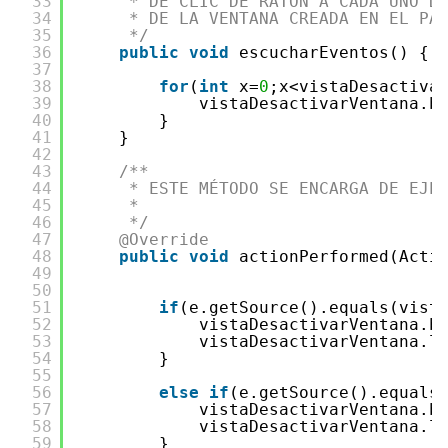
33
* DE CLIC DE RATON A CADA UNO D
34
* DE LA VENTANA CREADA EN EL PA
35
*/
36
public
void
escucharEventos() {
37
38
for
(
int
x=
0
;x<vistaDesactiva
39
vistaDesactivarVentana.b
40
}
41
}
42
43
/**
44
* ESTE MÉTODO SE ENCARGA DE EJE
45
* 
46
*/
47
@Override
48
public
void
actionPerformed(Acti
49
50
51
if
(e.getSource().equals(vist
52
vistaDesactivarVentana.b
53
vistaDesactivarVentana.l
54
}
55
56
else
if
(e.getSource().equals
57
vistaDesactivarVentana.b
58
vistaDesactivarVentana.l
59
}