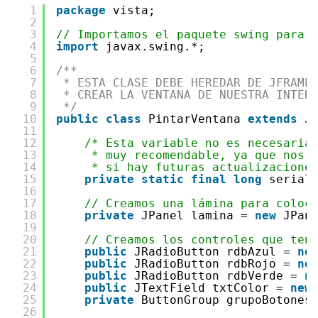
1
package
vista;
2
3
// Importamos el paquete swing para 
4
import
javax.swing.*;
5
6
/**
7
* ESTA CLASE DEBE HEREDAR DE JFRAME
8
* CREAR LA VENTANA DE NUESTRA INTER
9
*/
10
public
class
PintarVentana 
extends
J
11
12
/* Esta variable no es necesaria
13
* muy recomendable, ya que nos 
14
* si hay futuras actualizacione
15
private
static
final
long
serial
16
17
// Creamos una lámina para coloc
18
private
JPanel lamina = 
new
JPan
19
20
// Creamos los controles que ten
21
public
JRadioButton rdbAzul = 
ne
22
public
JRadioButton rdbRojo = 
ne
23
public
JRadioButton rdbVerde = 
n
24
public
JTextField txtColor = 
new
25
private
ButtonGroup grupoBotones
26