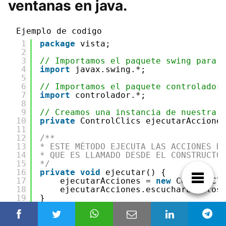
ventanas en java.
Ejemplo de codigo
1
package
vista;
2
3
// Importamos el paquete swing para 
4
import
javax.swing.*;
5
6
// Importamos el paquete controlador
7
import
controlador.*;
8
9
// Creamos una instancia de nuestra 
10
private
ControlClics ejecutarAccione
11
12
/**
13
* ESTE MÉTODO EJECUTA LAS ACCIONES D
14
* QUE ES LLAMADO DESDE EL CONSTRUCTO
15
*/
16
private
void
ejecutar() {
17
ejecutarAcciones = 
new
ControlCl
18
ejecutarAcciones.escucharEventos
19
}
20
21
/**
22
* EL CONSTRUCTOR QUEDARÍA DE LA SIGU