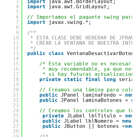
3
import
java.awt.BorderLayout;
4
import
java.awt.GridLayout;
5
6
// Importamos el paquete swing para
7
import
javax.swing.*;
8
9
/**
10
* ESTA CLASE DEBE HEREDAR DE JFRAM
11
* CREAR LA VENTANA DE NUESTRA INTE
12
*/
13
public
class
VentanaDesactivarBoton
14
15
/* Esta variable no es necesari
16
* muy recomendable, ya que nos
17
* si hay futuras actualizacion
18
private
static
final
long
seria
19
20
// Creamos una lámina para colo
21
public
JPanel laminaFondo = 
new
22
public
JPanel laminaBotones = 
n
23
24
// Creamos los controles que te
25
private
JLabel lblTitulo = 
new
26
public
JLabel lblNumero = 
new
27
public
JButton [] botones =
new
28
29
/**