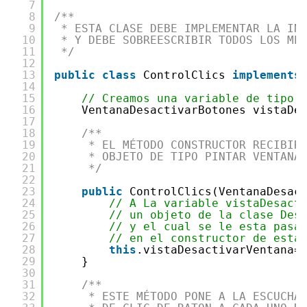
7
8
/**
9
* ESTA CLASE DEBE IMPLEMENTAR LA IN
10
* Y DEBE SOBREESCRIBIR TODOS LOS MÉ
11
*/
12
13
public
class
ControlClics 
implements
14
15
// Creamos una variable de tipo 
16
VentanaDesactivarBotones vistaDe
17
18
/**
19
* EL MÉTODO CONSTRUCTOR RECIBIR
20
* OBJETO DE TIPO PINTAR VENTANA
21
*/
22
23
public
ControlClics(VentanaDesac
24
// A La variable vistaDesact
25
// un objeto de la clase Des
26
// y el cual se le esta pasa
27
// en el constructor de esta
28
this
.vistaDesactivarVentana=
29
}
30
31
/**
32
* ESTE MÉTODO PONE A LA ESCUCHA