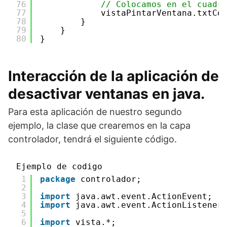
76
// Colocamos en el cuadr
77
vistaPintarVentana.txtCo
78
}
79
}
80
}
Interacción de la aplicación de
desactivar ventanas en java.
Para esta aplicación de nuestro segundo
ejemplo, la clase que crearemos en la capa
controlador, tendrá el siguiente código.
Ejemplo de codigo
1
package
controlador;
2
3
import
java.awt.event.ActionEvent;
4
import
java.awt.event.ActionListener
5
6
import
vista.*;