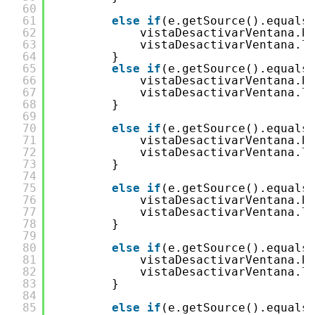
60
61
else
if
(e.getSource().equals
62
vistaDesactivarVentana.b
63
vistaDesactivarVentana.l
64
}
65
else
if
(e.getSource().equals
66
vistaDesactivarVentana.b
67
vistaDesactivarVentana.l
68
}
69
70
else
if
(e.getSource().equals
71
vistaDesactivarVentana.b
72
vistaDesactivarVentana.l
73
}
74
75
else
if
(e.getSource().equals
76
vistaDesactivarVentana.b
77
vistaDesactivarVentana.l
78
}
79
80
else
if
(e.getSource().equals
81
vistaDesactivarVentana.b
82
vistaDesactivarVentana.l
83
}
84
85
else
if
(e.getSource().equals