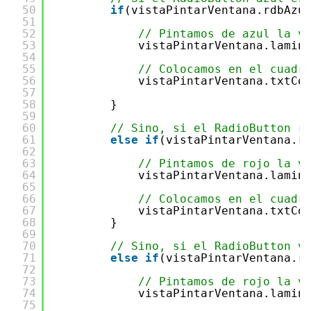
50
if
(vistaPintarVentana.rdbAzu
51
52
// Pintamos de azul la v
53
vistaPintarVentana.lamin
54
55
// Colocamos en el cuadr
56
vistaPintarVentana.txtCo
57
58
}
59
60
// Sino, si el RadioButton r
61
else
if
(vistaPintarVentana.r
62
63
// Pintamos de rojo la v
64
vistaPintarVentana.lamin
65
66
// Colocamos en el cuadr
67
vistaPintarVentana.txtCo
68
}
69
70
// Sino, si el RadioButton v
71
else
if
(vistaPintarVentana.r
72
73
// Pintamos de rojo la v
74
vistaPintarVentana.lamin
75