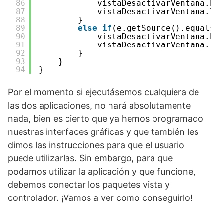
86
vistaDesactivarVentana.b
87
vistaDesactivarVentana.l
88
}
89
else
if
(e.getSource().equals
90
vistaDesactivarVentana.b
91
vistaDesactivarVentana.l
92
}
93
}
94
}
Por el momento si ejecutásemos cualquiera de
las dos aplicaciones, no hará absolutamente
nada, bien es cierto que ya hemos programado
nuestras interfaces gráficas y que también les
dimos las instrucciones para que el usuario
puede utilizarlas. Sin embargo, para que
podamos utilizar la aplicación y que funcione,
debemos conectar los paquetes vista y
controlador. ¡Vamos a ver como conseguirlo!