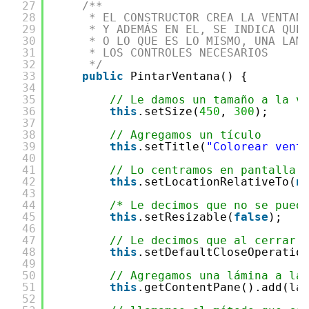
27
/**
28
* EL CONSTRUCTOR CREA LA VENTAN
29
* Y ADEMÁS EN EL, SE INDICA QUE
30
* O LO QUE ES LO MISMO, UNA LAM
31
* LOS CONTROLES NECESARIOS
32
*/
33
public
PintarVentana() {
34
35
// Le damos un tamaño a la v
36
this
.setSize(
450
, 
300
);
37
38
// Agregamos un tículo
39
this
.setTitle(
"Colorear vent
40
41
// Lo centramos en pantalla
42
this
.setLocationRelativeTo(
n
43
44
/* Le decimos que no se pued
45
this
.setResizable(
false
);
46
47
// Le decimos que al cerrar 
48
this
.setDefaultCloseOperatio
49
50
// Agregamos una lámina a la
51
this
.getContentPane().add(la
52