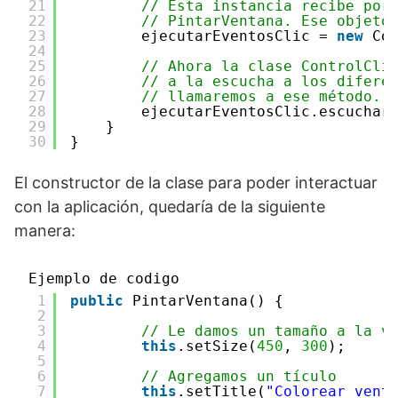
21
// Esta instancia recibe por
22
// PintarVentana. Ese objeto
23
ejecutarEventosClic = 
new
Co
24
25
// Ahora la clase ControlCli
26
// a la escucha a los difere
27
// llamaremos a ese método.
28
ejecutarEventosClic.escuchar
29
}
30
}
El constructor de la clase para poder interactuar
con la aplicación, quedaría de la siguiente
manera:
Ejemplo de codigo
1
public
PintarVentana() {
2
3
// Le damos un tamaño a la v
4
this
.setSize(
450
, 
300
);
5
6
// Agregamos un tículo
7
this
.setTitle(
"Colorear vent