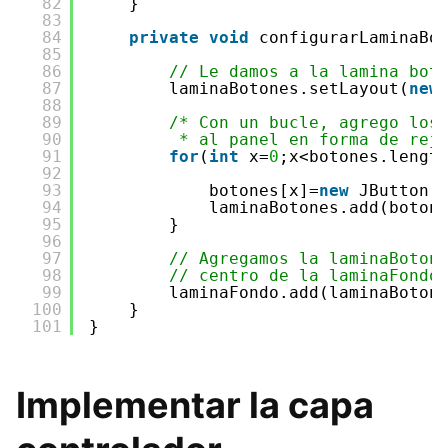
82
}
83
84
private
void
configurarLaminaBo
85
86
// Le damos a la lamina bot
87
laminaBotones.setLayout(
new
88
89
/* Con un bucle, agrego los
90
* al panel en forma de rej
91
for
(
int
x=
0
;x<botones.lengt
92
93
botones[x]=
new
JButton(
94
laminaBotones.add(boton
95
}     
96
97
// Agregamos la laminaBoton
98
// centro de la laminaFondo
99
laminaFondo.add(laminaBoton
100
}
101
}
Implementar la capa