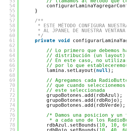
53
// llamamos al método que co
54
configurarLaminaYagregarCont
55
}
56
57
/**
58
* ESTE MÉTODO CONFIGURA NUESTRA
59
* AL JPANEL DE NUESTRA VENTANA
60
*/
61
private
void
configurarLaminaYag
62
63
// Lo primero que debemos ha
64
// distribución (un layout) 
65
// En este caso, no utilizar
66
// por lo que estableceremos
67
lamina.setLayout(
null
);
68
69
// Agregamos cada RadioButto
70
// que cuando seleccionemos 
71
// este seleccionada
72
grupoBotones.add(rdbAzul);
73
grupoBotones.add(rdbRojo);
74
grupoBotones.add(rdbVerde);
75
76
/* Damos una posicion y un t
77
* a cada uno de los RadioBu
78
rdbAzul.setBounds(
10
, 
10
, 
60
79
rdbRojo.setBounds(
10
, 
40
, 
60