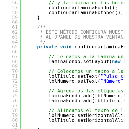
56
// y la lamina de los boton
57
configurarLaminaFondo();
58
configurarLaminaBotones(); 
59
}
60
61
/**
62
* ESTE MÉTODO CONFIGURA NUESTR
63
* AL JPANEL DE NUESTRA VENTANA
64
*/
65
private
void
configurarLaminaFo
66
67
// Le damos a la lamina una
68
laminaFondo.setLayout(
new
B
69
70
// Colocamos un texto a las
71
lblTitulo.setText(
"Pulsa ca
72
lblNumero.setText(
"Número"
)
73
74
// Agregamos las etiquetas 
75
laminaFondo.add(lblNumero,B
76
laminaFondo.add(lblTitulo,B
77
78
// Alineamos el texto de la
79
lblNumero.setHorizontalAlig
80
lblTitulo.setHorizontalAlig
81