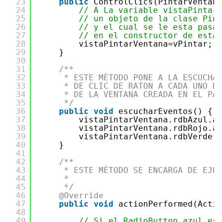
23
public
ControlClics(PintarVentan
24
// A La variable vistaPintar
25
// un objeto de la clase Pin
26
// y el cual se le esta pasa
27
// en el constructor de esta
28
vistaPintarVentana=vPintar;
29
}
30
31
/**
32
* ESTE MÉTODO PONE A LA ESCUCHA
33
* DE CLIC DE RATON A CADA UNO D
34
* DE LA VENTANA CREADA EN EL PA
35
*/
36
public
void
escucharEventos() {
37
vistaPintarVentana.rdbAzul.a
38
vistaPintarVentana.rdbRojo.a
39
vistaPintarVentana.rdbVerde.
40
}
41
42
/**
43
* ESTE MÉTODO SE ENCARGA DE EJE
44
* 
45
*/
46
@Override
47
public
void
actionPerformed(Acti
48
49
// Si el RadioButton azul es