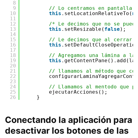
8
9
// Lo centramos en pantalla
10
this
.setLocationRelativeTo(
n
11
12
/* Le decimos que no se pued
13
this
.setResizable(
false
);
14
15
// Le decimos que al cerrar 
16
this
.setDefaultCloseOperatio
17
18
// Agregamos una lámina a la
19
this
.getContentPane().add(la
20
21
// llamamos al método que co
22
configurarLaminaYagregarCont
23
24
// Llamamos al mentodo que p
25
ejecutarAcciones();
26
}
Conectando la aplicación para
desactivar los botones de las