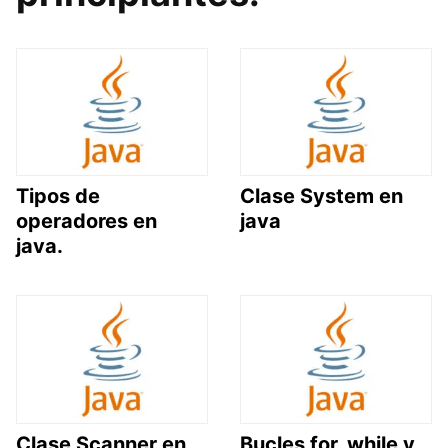
Tipos de
Clase System en
operadores en
java
java.
Clase Scanner en
Bucles for, while y