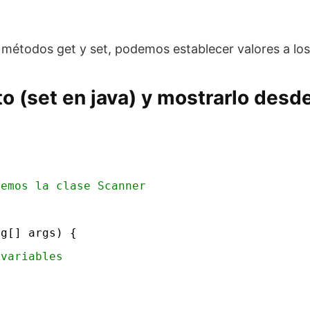
étodos get y set, podemos establecer valores a los 
to (set en java) y mostrarlo desd
nemos la clase Scanner
ng[] args) {
 variables