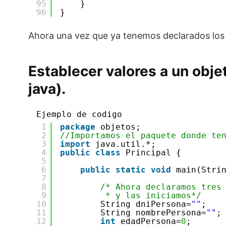
95
}
96
}
Ahora una vez que ya tenemos declarados los m
Establecer valores a un obje
java).
Ejemplo de codigo
1
package
objetos;
2
//Importamos el paquete donde te
3
import
java.util.*; 
4
public
class
Principal {
5
6
public
static
void
main(Stri
7
8
/* Ahora declaramos tres
9
* y las iniciamos*/
10
String dniPersona=
""
;
11
String nombrePersona=
""
;
12
int
edadPersona=
0
;