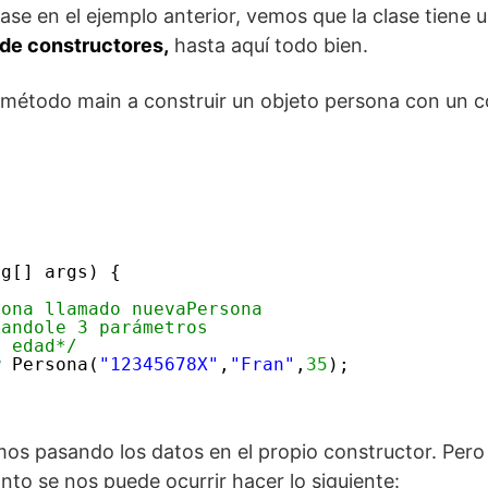
se en el ejemplo anterior, vemos que la clase tiene u
de constructores,
hasta aquí todo bien.
método main a construir un objeto persona con un con
ng[] args) {
sona llamado nuevaPersona
sandole 3 parámetros
a edad*/
w
Persona(
"12345678X"
,
"Fran"
,
35
);   
amos pasando los datos en el propio constructor. Pero
nto se nos puede ocurrir hacer lo siguiente: