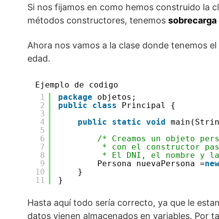
Si nos fijamos en como hemos construido la cla
métodos constructores, tenemos
sobrecarga 
Ahora nos vamos a la clase donde tenemos el 
edad.
Ejemplo de codigo
1
package
objetos;
2
public
class
Principal {
3
4
public
static
void
main(Stri
5
6
/* Creamos un objeto per
7
* con el constructor pa
8
* El DNI, el nombre y l
9
Persona nuevaPersona =
ne
10
}
11
}
Hasta aquí todo sería correcto, ya que le est
datos vienen almacenados en variables. Por ta