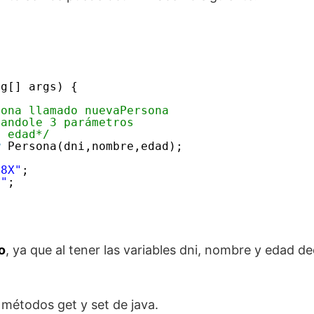
ng[] args) {
sona llamado nuevaPersona
sandole 3 parámetros
a edad*/
w
Persona(dni,nombre,edad);
78X"
;
n"
;
o
, ya que al tener las variables dni, nombre y edad 
s métodos get y set de java.