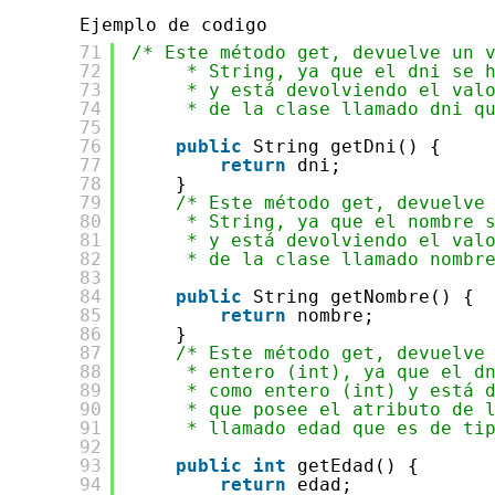
Ejemplo de codigo
71
/* Este método get, devuelve un 
72
* String, ya que el dni se 
73
* y está devolviendo el val
74
* de la clase llamado dni q
75
76
public
String getDni() {
77
return
dni;
78
}
79
/* Este método get, devuelve
80
* String, ya que el nombre 
81
* y está devolviendo el val
82
* de la clase llamado nombr
83
84
public
String getNombre() {
85
return
nombre;
86
}
87
/* Este método get, devuelve
88
* entero (int), ya que el d
89
* como entero (int) y está 
90
* que posee el atributo de 
91
* llamado edad que es de ti
92
93
public
int
getEdad() {
94
return
edad;