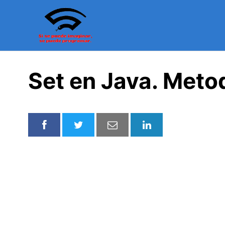
Saltar
al
contenido
Set en Java. Metod