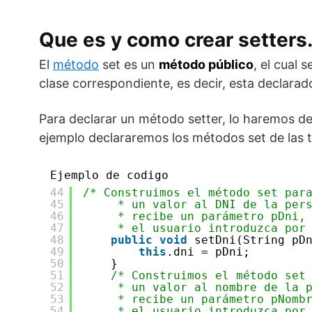
Que es y como crear setters.
El
método
set es un
método público
, el cual 
clase correspondiente, es decir, esta declara
Para declarar un método setter, lo haremos de
ejemplo declararemos los métodos set de las tr
Ejemplo de codigo
44
/* Construimos el método set par
45
* un valor al DNI de la per
46
* recibe un parámetro pDni,
47
* el usuario introduzca por
48
public
void
setDni(String pD
49
this
.dni = pDni;
50
}
51
/* Construimos el método set
52
* un valor al nombre de la 
53
* recibe un parámetro pNomb
54
* el usuario introduzca por