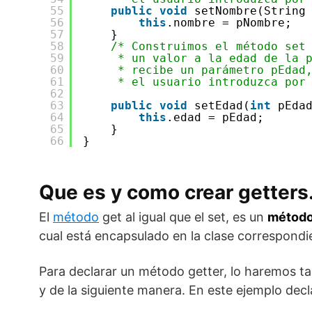
55
public
void
setNombre(String
56
this
.nombre = pNombre;
57
}
58
/* Construimos el método set
59
* un valor a la edad de la 
60
* recibe un parámetro pEdad
61
* el usuario introduzca por
62
63
public
void
setEdad(
int
pEda
64
this
.edad = pEdad;
65
}
66
}
Que es y como crear getters.
El
método
get al igual que el set, es un
método
cual está encapsulado en la clase correspondi
Para declarar un método getter, lo haremos t
y de la siguiente manera. En este ejemplo decl