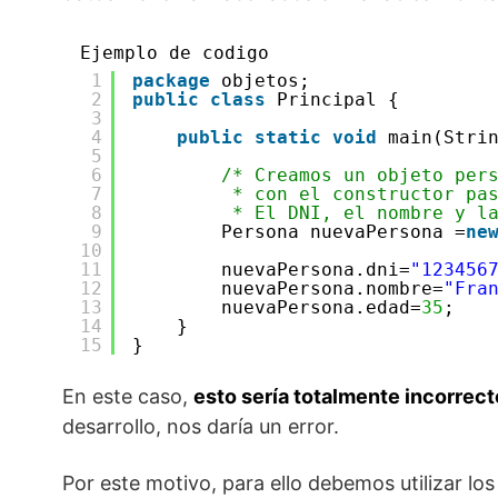
Ejemplo de codigo
1
package
objetos;
2
public
class
Principal {
3
4
public
static
void
main(Stri
5
6
/* Creamos un objeto per
7
* con el constructor pa
8
* El DNI, el nombre y l
9
Persona nuevaPersona =
ne
10
11
nuevaPersona.dni=
"123456
12
nuevaPersona.nombre=
"Fra
13
nuevaPersona.edad=
35
;
14
}
15
}
En este caso,
esto sería totalmente incorrect
desarrollo, nos daría un error.
Por este motivo, para ello debemos utilizar lo