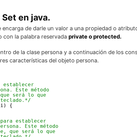
 Set en java.
se encarga de darle un valor a una propiedad o atribut
do con la palabra reservada
private o protected.
ntro de la clase persona y a continuación de los cons
es características del objeto persona.
a establecer
sona. Este método
 que será lo que
 teclado.*/
ni) {
 para establecer
persona. Este método
re, que será lo que
 teclado.*/