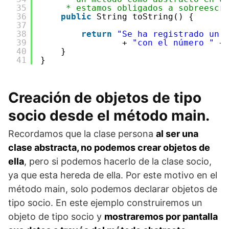
35
* estamos obligados a sobreescr
36
public
String toString() {
37
38
return
"Se ha registrado un 
39
+ 
"con el número "
+
40
}
41
}
Creación de objetos de tipo
socio desde el método main.
Recordamos que la clase persona
al ser una
clase abstracta, no podemos crear objetos de
ella
, pero si podemos hacerlo de la clase socio,
ya que esta hereda de ella. Por este motivo en el
método main, solo podemos declarar objetos de
tipo socio. En este ejemplo construiremos un
objeto de tipo socio y
mostraremos por pantalla