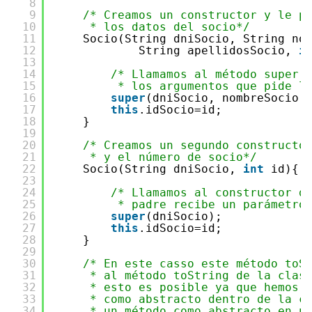
8
9
/* Creamos un constructor y le p
10
* los datos del socio*/
11
Socio(String dniSocio, String no
12
String apellidosSocio, 
i
13
14
/* Llamamos al método super 
15
* los argumentos que pide l
16
super
(dniSocio, nombreSocio,
17
this
.idSocio=id;
18
}
19
20
/* Creamos un segundo constructo
21
* y el número de socio*/
22
Socio(String dniSocio, 
int
id){
23
24
/* Llamamos al constructor d
25
* padre recibe un parámetro
26
super
(dniSocio);
27
this
.idSocio=id;
28
}
29
30
/* En este casso este método toS
31
* al método toString de la clas
32
* esto es posible ya que hemos 
33
* como abstracto dentro de la c
34
* un método como abstracto en u