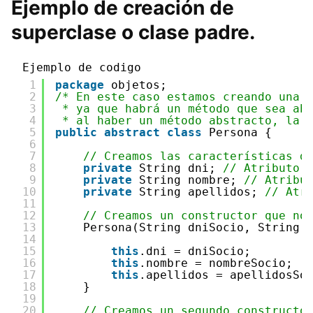
Ejemplo de creación de
superclase o clase padre.
Ejemplo de codigo
1
package
objetos;
2
/* En este caso estamos creando una 
3
* ya que habrá un método que sea ab
4
* al haber un método abstracto, la 
5
public
abstract
class
Persona {
6
7
// Creamos las características d
8
private
String dni; 
// Atributo 
9
private
String nombre; 
// Atribu
10
private
String apellidos; 
// Atr
11
12
// Creamos un constructor que no
13
Persona(String dniSocio, String 
14
15
this
.dni = dniSocio;
16
this
.nombre = nombreSocio;
17
this
.apellidos = apellidosSo
18
}
19
20
// Creamos un segundo constructo