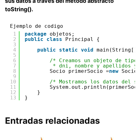
sus datos a través del método abstracto
toString().
Ejemplo de codigo
1
package
objetos;
2
public
class
Principal {
3
4
public
static
void
main(String[]
5
6
/* Creamos un objeto de tipo
7
* dni, nombre y apellidos y
8
Socio primerSocio =
new
Socio
9
10
/* Mostramos los datos del s
11
System.out.println(primerSoc
12
}
13
}
Entradas relacionadas