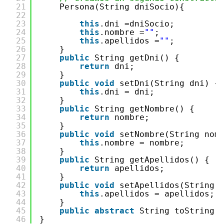
21
Persona(String dniSocio){
22
23
this
.dni =dniSocio;
24
this
.nombre =
""
;
25
this
.apellidos =
""
;
26
}
27
public
String getDni() {
28
return
dni;
29
}
30
public
void
setDni(String dni) {
31
this
.dni = dni;
32
}
33
public
String getNombre() {
34
return
nombre;
35
}
36
public
void
setNombre(String nom
37
this
.nombre = nombre;
38
}
39
public
String getApellidos() {
40
return
apellidos;
41
}
42
public
void
setApellidos(String 
43
this
.apellidos = apellidos;
44
}
45
public
abstract
String toString(
46
}