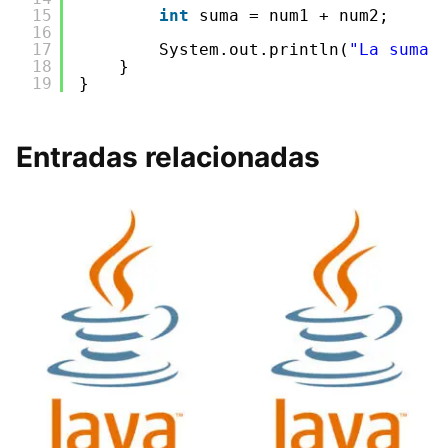
15
int
suma = num1 + num2;
16
17
System.out.println(
"La suma 
18
}
19
}
Entradas relacionadas