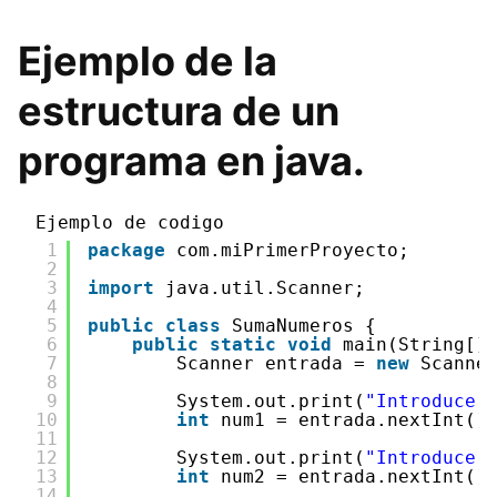
Ejemplo de la
estructura de un
programa en java.
Ejemplo de codigo
1
package
com.miPrimerProyecto;
2
3
import
java.util.Scanner;
4
5
public
class
SumaNumeros {
6
public
static
void
main(String[]
7
Scanner entrada = 
new
Scanne
8
9
System.out.print(
"Introduce 
10
int
num1 = entrada.nextInt()
11
12
System.out.print(
"Introduce 
13
int
num2 = entrada.nextInt()
14