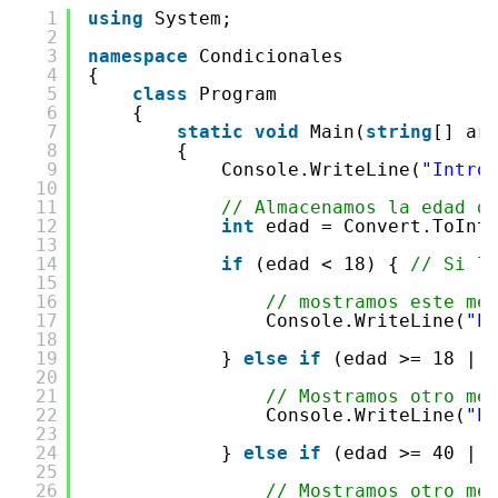
1
using
System;
2
3
namespace
Condicionales
4
{
5
class
Program
6
{
7
static
void
Main(
string
[] ar
8
{
9
Console.WriteLine(
"Intro
10
11
// Almacenamos la edad d
12
int
edad = Convert.ToInt
13
14
if
(edad < 18) { 
// Si l
15
16
// mostramos este me
17
Console.WriteLine(
"E
18
19
} 
else
if
(edad >= 18 ||
20
21
// Mostramos otro me
22
Console.WriteLine(
"E
23
24
} 
else
if
(edad >= 40 ||
25
26
// Mostramos otro me