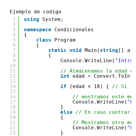
Ejemplo de codigo
1
using
System;
2
3
namespace
Condicionales
4
{
5
class
Program
6
{
7
static
void
Main(
string
[] ar
8
{
9
Console.WriteLine(
"Intro
10
11
// Almacenamos la edad d
12
int
edad = Convert.ToInt
13
14
if
(edad < 18) { 
// Si l
15
16
// mostramos este me
17
Console.WriteLine(
"E
18
}
19
else
// En caso contrari
20
{ 
21
// Mostramos otro me
22
Console.WriteLine(
"E
23
}