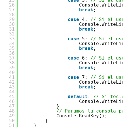
25
case
3: 
// Si el usu
26
Console.WriteLin
27
break
;
28
29
case
4: 
// Si el usu
30
Console.WriteLin
31
break
;
32
33
case
5: 
// Si el usu
34
Console.WriteLin
35
break
;
36
37
case
6: 
// Si el usu
38
Console.WriteLin
39
break
;
40
41
case
7: 
// Si el usu
42
Console.WriteLin
43
break
;
44
45
default
: 
// Si tecle
46
Console.WriteLin
47
}
48
// Paramos la consola pa
49
Console.ReadKey();
50
}
51
}